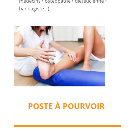
médecins • ostéopathe • diététicienne •
bandagiste…)
POSTE À POURVOIR